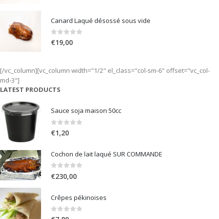
prix
prix
initial
actuel
Canard Laqué désossé sous vide
était :
est :
€18,00.
€17,00.
0
out of 5
€
19,00
[/vc_column][vc_column width="1/2" el_class="col-sm-6" offset="vc_col-
md-3"]
LATEST PRODUCTS
Sauce soja maison 50cc
0
out of 5
€
1,20
Cochon de lait laqué SUR COMMANDE
0
out of 5
€
230,00
Crêpes pékinoises
0
out of 5