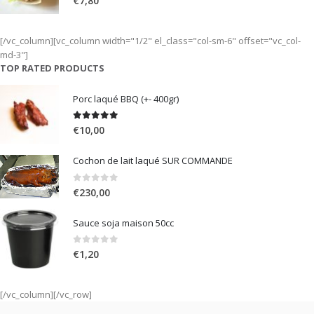
€
7,80
[/vc_column][vc_column width="1/2" el_class="col-sm-6" offset="vc_col-
md-3"]
TOP RATED PRODUCTS
Porc laqué BBQ (+- 400gr)
5.00
out of 5
€
10,00
Cochon de lait laqué SUR COMMANDE
0
out of 5
€
230,00
Sauce soja maison 50cc
0
out of 5
€
1,20
[/vc_column][/vc_row]