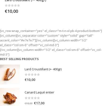
0
out of 5
€
10,00
[vc_row wrap_container="yes" el_class="m-t-n-xl pb-4 product-bottom"]
[vc_column][vc_separator color="custom" style="solid" gap="tall"
accent_color="#e7e7e7"][/vc_column][vc_column width="1/2"
el_class="col-sm-6" offset="vc_col-md-3"]
[/vc_column][vc_column width="1/2" el_class="col-sm-6" offset="vc_col-
md-3"]
BEST SELLING PRODUCTS
Lard Croustillant (+- 400gr)
0
out of 5
€
10,00
Canard Laqué entier
0
out of 5
Le
Le
€
17,00
€
18,00