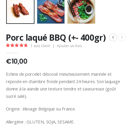
Porc laqué BBQ (+- 400gr)
1
avis client
|
Ajouter un Avis
5.00
out of 5
€
10,00
Echine de porcelet désossé minutieusement marinée et
reposée en chambre froide pendant 24 heures. Son laquage
donne à la viande une texture tendre et savoureuse (goût
sucré salé).
Origine : élevage Belgique ou France.
Allergène : GLUTEN, SOJA, SESAME.